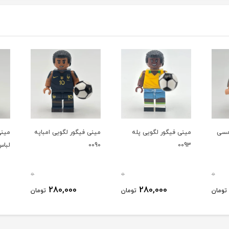
سی
مینی فیگور لگویی پله
مینی فیگور لگویی امباپه
مینی ف
0093
0090
لباس ال
0
0
0
280,000
280,000
ومان
تومان
تومان