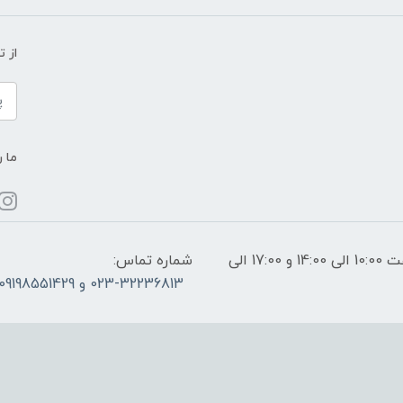
از 
ما ر
ساعات پاسخگویی: فقط روزهای غیر تعطیل از ساعت 10:00 الی 14:00 و 17:00 الی
شماره تماس:
023-32236813 و 09198551429