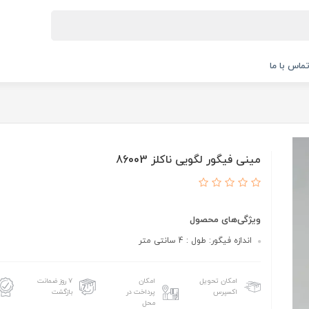
ماس با ما
مینی فیگور لگویی ناکلز 86003
ویژگی‌های محصول
اندازه فیگور: طول : 4 سانتی متر
امکان تحویل
امکان
۷ روز ضمانت
اکسپرس
پرداخت در
بازگشت
محل