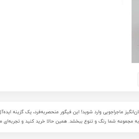
 ناکلز 86003، به دنیای هیجان‌انگیز ماجراجویی وارد شوید! این فیگور منحصر‌به‌فرد، یک گز
به مجموعه شما رنگ و تنوع ببخشد. همین حالا خرید کنید و تجربه‌ای 