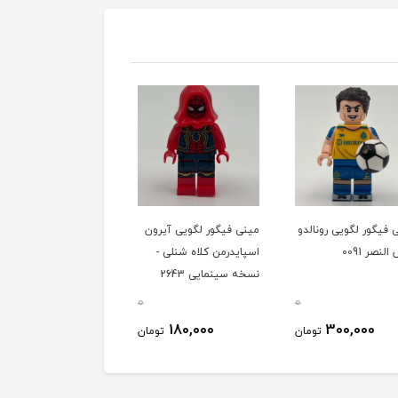
یگور لگویی رونالدو
مینی فیگور لگویی آیرون
مینی فیگور لگویی
نصر 0091
اسپایدرمن کلاه شنلی -
سوپریور اسپایدرمن کلاه
نسخه سینمایی 2643
شنلی 2643
0
0
170,000
180,000
300,000
تومان
تومان
توم