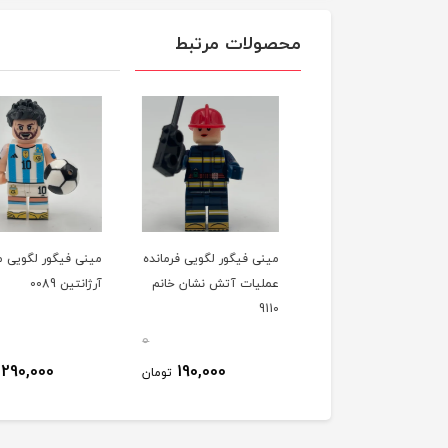
محصولات مرتبط
ی فیگور لگویی ربات
مینی فیگور لگویی فرمانده
مینی فیگور لگویی م
تری پو (جنگ
عملیات آتش نشان خانم
آرژانتین 0089
گان) 089
9110
0
0
290,000
190,000
180,000
تومان
تومان
ت