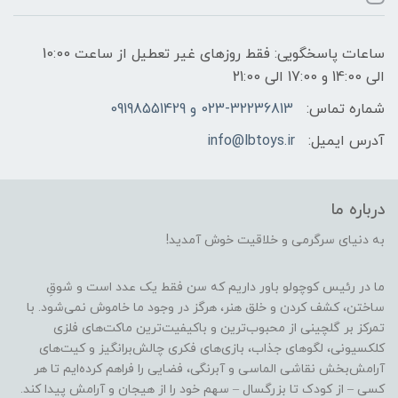
ساعات پاسخگویی: فقط روزهای غیر تعطیل از ساعت 10:00
الی 14:00 و 17:00 الی 21:00
شماره تماس:
023-32236813 و 09198551429
آدرس ایمیل:
info@lbtoys.ir
درباره ما
به دنیای سرگرمی و خلاقیت خوش آمدید!
ما در رئیس کوچولو باور داریم که سن فقط یک عدد است و شوقِ
ساختن، کشف کردن و خلق هنر، هرگز در وجود ما خاموش نمی‌شود. با
تمرکز بر گلچینی از محبوب‌ترین و باکیفیت‌ترین ماکت‌های فلزی
کلکسیونی، لگوهای جذاب، بازی‌های فکری چالش‌برانگیز و کیت‌های
آرامش‌بخش نقاشی الماسی و آبرنگی، فضایی را فراهم کرده‌ایم تا هر
کسی – از کودک تا بزرگسال – سهم خود را از هیجان و آرامش پیدا کند.