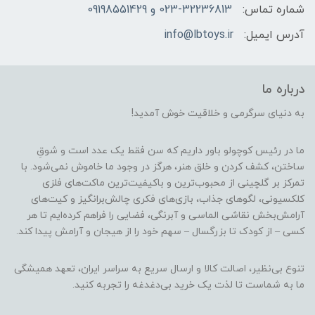
شماره تماس:
023-32236813 و 09198551429
آدرس ایمیل:
info@lbtoys.ir
درباره ما
به دنیای سرگرمی و خلاقیت خوش آمدید!
ما در رئیس کوچولو باور داریم که سن فقط یک عدد است و شوقِ
ساختن، کشف کردن و خلق هنر، هرگز در وجود ما خاموش نمی‌شود. با
تمرکز بر گلچینی از محبوب‌ترین و باکیفیت‌ترین ماکت‌های فلزی
کلکسیونی، لگوهای جذاب، بازی‌های فکری چالش‌برانگیز و کیت‌های
آرامش‌بخش نقاشی الماسی و آبرنگی، فضایی را فراهم کرده‌ایم تا هر
کسی – از کودک تا بزرگسال – سهم خود را از هیجان و آرامش پیدا کند.
تنوع بی‌نظیر، اصالت کالا و ارسال سریع به سراسر ایران، تعهد همیشگی
ما به شماست تا لذت یک خرید بی‌دغدغه را تجربه کنید.