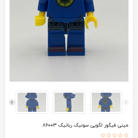
مینی فیگور لگویی سونیک رباتیک 86003