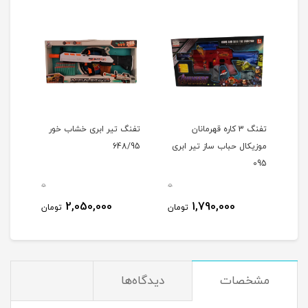
شو تیر
تفنگ 3 کاره قهرمانان
تفنگ تیر ابری خشاب خور
تفنگ
موزیکال حباب ساز تیر ابری
648/95
095
0
0
0
2,050,000
1,790,000
مان
تومان
تومان
مشخصات
دیدگاه‌ها