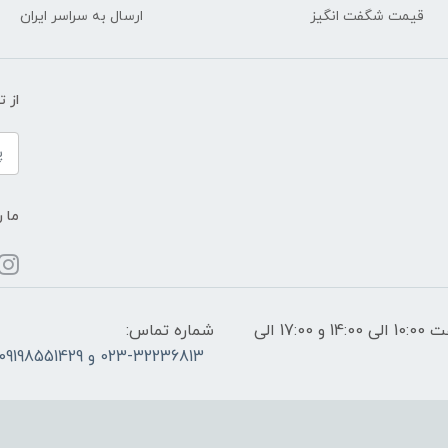
قیمت شگفت انگیز
ارسال به سراسر ایران
از 
ما ر
ساعات پاسخگویی: فقط روزهای غیر تعطیل از ساعت 10:00 الی 14:00 و 17:00 الی
شماره تماس:
023-32236813 و 09198551429