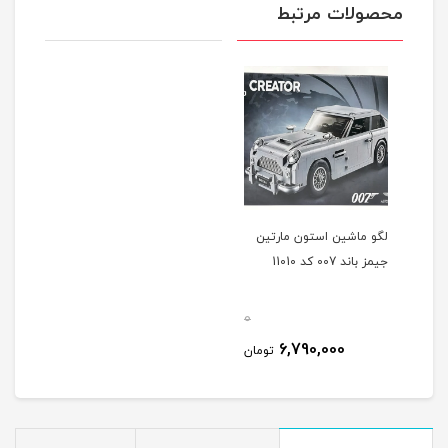
محصولات مرتبط
لگو ماشین استون مارتین
جیمز باند 007 کد 11010
0
6,790,000
تومان