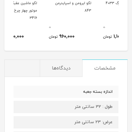
لگو ایرومن و اسپایدرمن
لگو ماشین عقبکش طرح
لگو 
843
موتور چهار چرخ آفرود کد
قطب 12
3416
0
0
0
1,280,000
960,000
مان
تومان
تومان
مشخصات
دیدگاه‌ها
اندازه بسته جعبه
طول : 32 سانتی متر
عرض: 23 سانتی متر