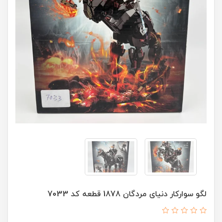
لگو سوارکار دنیای مردگان 1878 قطعه کد 7033