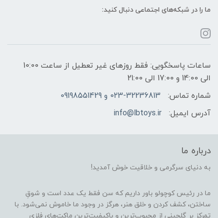
ما را در شبکه‌های اجتماعی دنبال کنید:
ساعات پاسخگویی: فقط روزهای غیر تعطیل از ساعت 10:00
الی 14:00 و 17:00 الی 21:00
شماره تماس:
023-32236813 و 09198551429
آدرس ایمیل:
info@lbtoys.ir
درباره ما
به دنیای سرگرمی و خلاقیت خوش آمدید!
ما در رئیس کوچولو باور داریم که سن فقط یک عدد است و شوقِ
ساختن، کشف کردن و خلق هنر، هرگز در وجود ما خاموش نمی‌شود. با
تمرکز بر گلچینی از محبوب‌ترین و باکیفیت‌ترین ماکت‌های فلزی