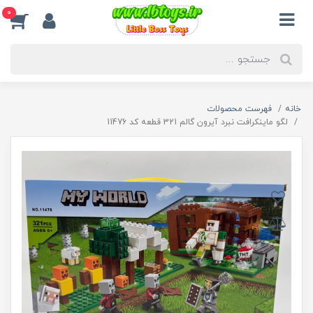
0
خانه
فهرست محصولات
لگو ماینکرافت نبرد آیرون گالم 321 قطعه کد 11476