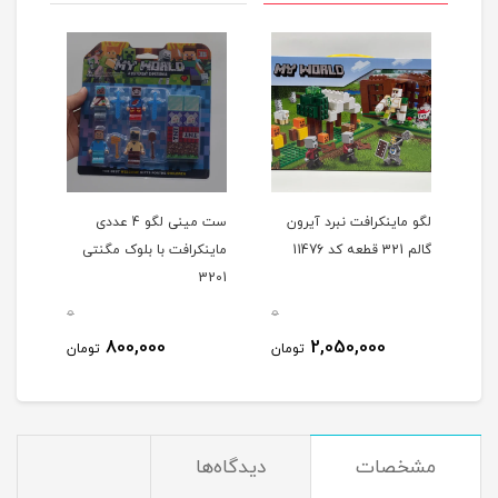
ری
لگو ماینکرافت نبرد آیرون
ست مینی لگو 4 عددی
لگو 
گالم 321 قطعه کد 11476
ماینکرافت با بلوک مگنتی
4043 بی 
3201
0
0
0
800,000
2,050,000
مان
تومان
تومان
مشخصات
دیدگاه‌ها