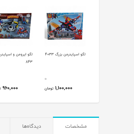
 فیگور مرد عنکبوتی
لگو اسپایدرمن بزرگ 4033
لگو ایرومن و اسپایدر
843
6
0
0
960,000
1,100,000
4,950,000
تومان
تومان
ت
مشخصات
دیدگاه‌ها