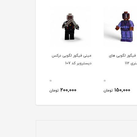
فیگور لگویی های
مینی فیگور لگویی درکس
مینی فیگور لگویی نبیولا
ی 112
دیسترویر کد 107
کد 109
0
0
180,000
200,000
150,000
تومان
تومان
توم