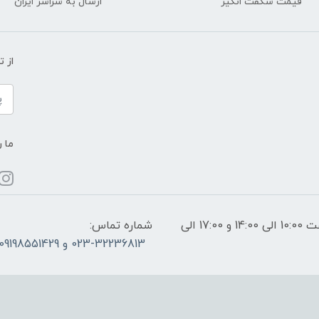
قیمت شگفت انگیز
ارسال به سراسر ایران
از 
ما ر
ساعات پاسخگویی: فقط روزهای غیر تعطیل از ساعت 10:00 الی 14:00 و 17:00 الی
شماره تماس:
023-32236813 و 09198551429