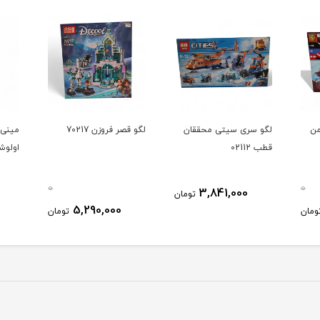
من
لگو سری سیتی محققان
لگو قصر فروزن 70217
مینی 
قطب 02112
اولوشنر
0
0
3,841,000
تومان
5,290,000
ومان
تومان