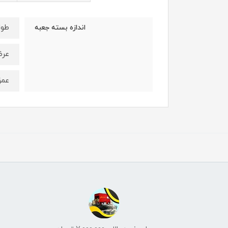
طول : 16 
اندازه بسته جعبه
عرض: 16 
عمق : 5 