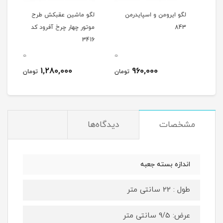
لگو ایرومن و اسپایدرمن
لگو ماشین عقبکش طرح
لگو 
843
موتور چهار چرخ آفرود کد
قطب 12
3416
0
0
0
1,280,000
960,000
مان
تومان
تومان
مشخصات
دیدگاه‌ها
اندازه بسته جعبه
طول : 22 سانتی متر
عرض: 9/5 سانتی متر