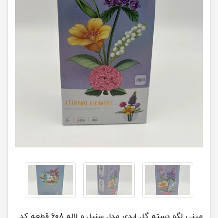
مینی لگو دسته گل ابدی مدل سنبل و لاله 608 قطعه کد