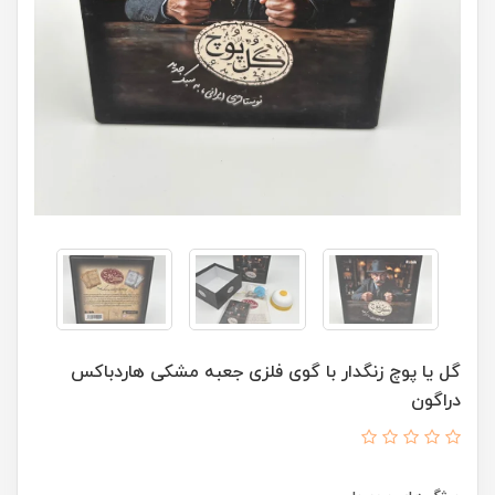
گل یا پوچ زنگدار با گوی فلزی جعبه مشکی هاردباکس
دراگون