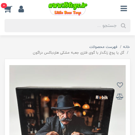
0
خانه
فهرست محصولات
گل یا پوچ زنگدار با گوی فلزی جعبه مشکی هاردباکس دراگون