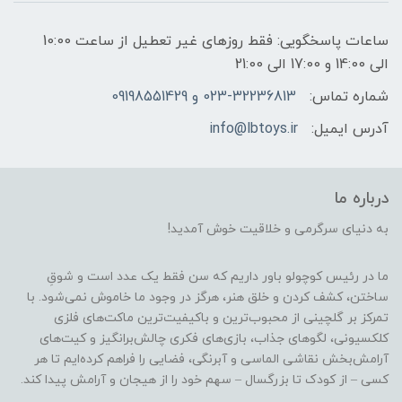
ساعات پاسخگویی: فقط روزهای غیر تعطیل از ساعت 10:00
الی 14:00 و 17:00 الی 21:00
شماره تماس:
023-32236813 و 09198551429
آدرس ایمیل:
info@lbtoys.ir
درباره ما
به دنیای سرگرمی و خلاقیت خوش آمدید!
ما در رئیس کوچولو باور داریم که سن فقط یک عدد است و شوقِ
ساختن، کشف کردن و خلق هنر، هرگز در وجود ما خاموش نمی‌شود. با
تمرکز بر گلچینی از محبوب‌ترین و باکیفیت‌ترین ماکت‌های فلزی
کلکسیونی، لگوهای جذاب، بازی‌های فکری چالش‌برانگیز و کیت‌های
آرامش‌بخش نقاشی الماسی و آبرنگی، فضایی را فراهم کرده‌ایم تا هر
کسی – از کودک تا بزرگسال – سهم خود را از هیجان و آرامش پیدا کند.