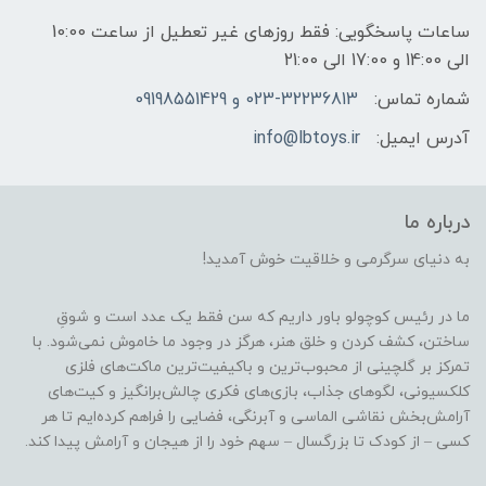
ساعات پاسخگویی: فقط روزهای غیر تعطیل از ساعت 10:00
الی 14:00 و 17:00 الی 21:00
شماره تماس:
023-32236813 و 09198551429
آدرس ایمیل:
info@lbtoys.ir
درباره ما
به دنیای سرگرمی و خلاقیت خوش آمدید!
ما در رئیس کوچولو باور داریم که سن فقط یک عدد است و شوقِ
ساختن، کشف کردن و خلق هنر، هرگز در وجود ما خاموش نمی‌شود. با
تمرکز بر گلچینی از محبوب‌ترین و باکیفیت‌ترین ماکت‌های فلزی
کلکسیونی، لگوهای جذاب، بازی‌های فکری چالش‌برانگیز و کیت‌های
آرامش‌بخش نقاشی الماسی و آبرنگی، فضایی را فراهم کرده‌ایم تا هر
کسی – از کودک تا بزرگسال – سهم خود را از هیجان و آرامش پیدا کند.