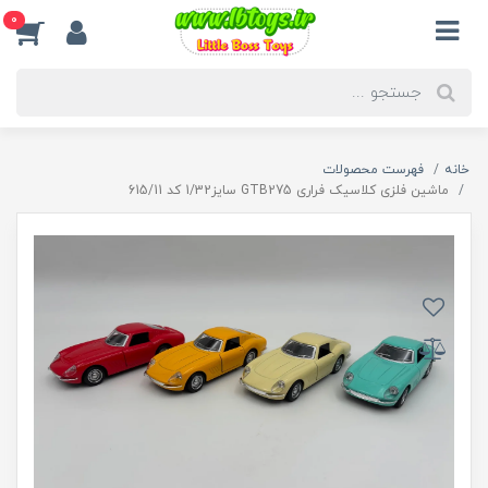
0
خانه
فهرست محصولات
ماشین فلزی کلاسیک فراری GTB275 سایز1/32 کد 615/11