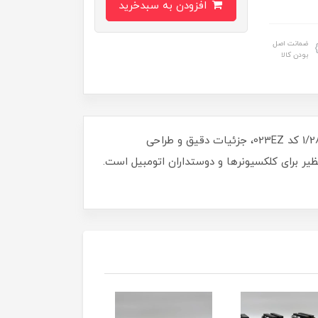
افزودن به سبدخرید
ضمانت اصل
بودن کالا
آیا آماده‌اید تا به دنیای هیجان و سرعت وارد شوید؟ ماشین فلزی دوج چارجر از سری محبوب سریع و خشن با مقیاس 1/28 کد 023EZ، جزئیات دقیق و طراحی
یر برای کلکسیونرها و دوستداران اتومبیل است.