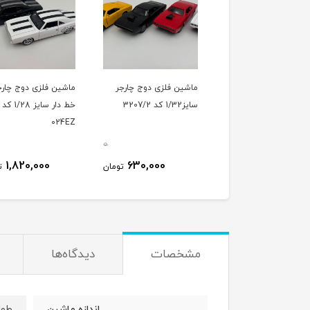
ماشین فلزی دوج چارجر
ماشین فلزی دوج چارج
سایز1/32 کد 3207/2
خط دار سایز 1/28 کد
024EZ
0
1,820,000
630,000
تومان
ت
مشخصات
دیدگاه‌ها
طول : 17 
اندازه ماشین