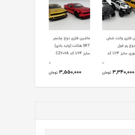
 فلزی وانت شش
ماشین فلزی دوج چلنجر
وج رم فول
SRT هلکت (واید بادی)
اکسسوری سایز 1/24 کد
سایز 1/24 کد CZ206A
C
0
0
3,550,000
3,340,000
تومان
تومان