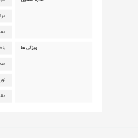
عرض: 5 س
عمق : 4 
باط
ویژگی ها
صدا
نور
عق