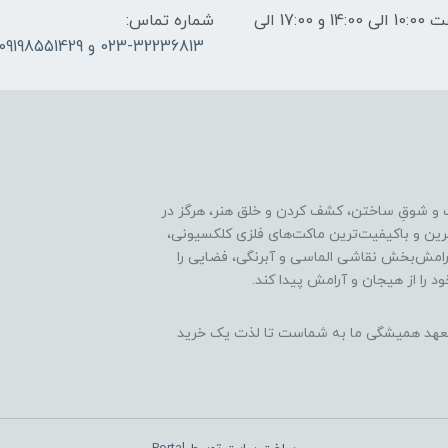
ساعات پاسخگویی: فقط روزهای غیر تعطیل از ساعت 10:00 الی 14:00 و 17:00 الی
شماره تماس:
023-32236813 و 09198551429
 و شوقِ ساختن، کشف کردن و خلق هنر، هرگز در
ترین و باکیفیت‌ترین ماکت‌های فلزی کلکسیونی،
رامش‌بخش نقاشی الماسی و آبرنگی، فضایی را
د را از هیجان و آرامش پیدا کند.
ن، تعهد همیشگی ما به شماست تا لذت یک خرید