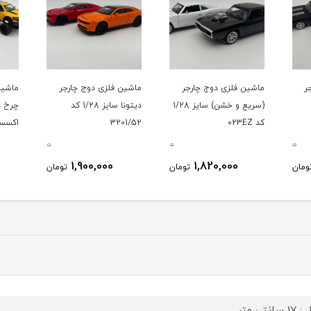
ر
ماشین فلزی دوج چارجر
ماشین فلزی دوج چارجر
ماشین
(سریع و خشن) سایز 1/28
دیتونا سایز 1/28 کد
چرخ د
کد 023EZ
3201/52
z194A
0
0
0
1,900,000
1,820,000
ومان
تومان
تومان
سانتی متر