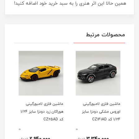
همین حالا این اثر هنری را به سبد خرید خود اضافه کنید!
محصولات مرتبط
ماشین فلزی لامبورگینی
ماشین فلزی لامبورگینی
ماشی
اوروس مشکی دودزا سايز
هوراکان زرد دودزا سایز 1/24
کد 4312
1/24 کد CZ141AD
کد CZ25AD
0
0
0
2,940,000
3,340,000