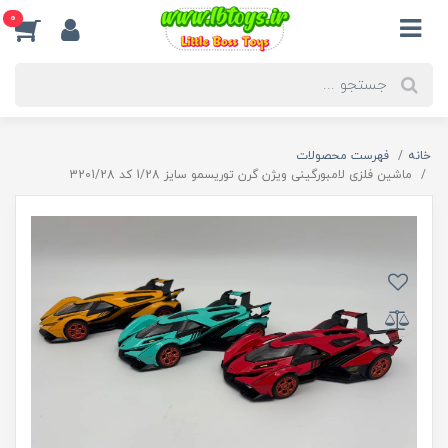
0
خانه
فهرست محصولات
ماشین فلزی لامبورگینی ویژن گرن توریسمو سایز 1/28 کد 3201/28