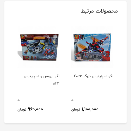
محصولات مرتبط
 بزرگ 4033
لگو ایرومن و اسپایدرمن
لگو ماشین عقبکش طرح
843
موتور چهار چرخ آفرود کد
3416
0
0
1,280,000
960,000
1,100,00
تومان
تومان
توما