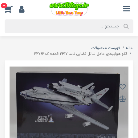
0
خانه
فهرست محصولات
لگو هواپیمای حامل شاتل فضایی ناسا 2417 قطعه کد22793