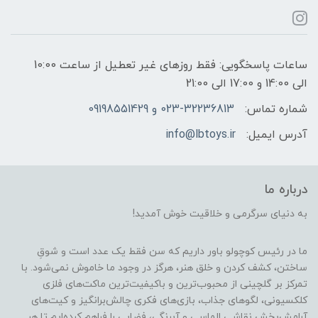
ساعات پاسخگویی: فقط روزهای غیر تعطیل از ساعت 10:00
الی 14:00 و 17:00 الی 21:00
شماره تماس:
023-32236813 و 09198551429
آدرس ایمیل:
info@lbtoys.ir
درباره ما
به دنیای سرگرمی و خلاقیت خوش آمدید!
ما در رئیس کوچولو باور داریم که سن فقط یک عدد است و شوقِ
ساختن، کشف کردن و خلق هنر، هرگز در وجود ما خاموش نمی‌شود. با
تمرکز بر گلچینی از محبوب‌ترین و باکیفیت‌ترین ماکت‌های فلزی
کلکسیونی، لگوهای جذاب، بازی‌های فکری چالش‌برانگیز و کیت‌های
آرامش‌بخش نقاشی الماسی و آبرنگی، فضایی را فراهم کرده‌ایم تا هر