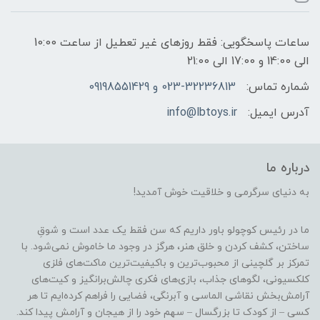
ساعات پاسخگویی: فقط روزهای غیر تعطیل از ساعت 10:00
الی 14:00 و 17:00 الی 21:00
شماره تماس:
023-32236813 و 09198551429
آدرس ایمیل:
info@lbtoys.ir
درباره ما
به دنیای سرگرمی و خلاقیت خوش آمدید!
ما در رئیس کوچولو باور داریم که سن فقط یک عدد است و شوقِ
ساختن، کشف کردن و خلق هنر، هرگز در وجود ما خاموش نمی‌شود. با
تمرکز بر گلچینی از محبوب‌ترین و باکیفیت‌ترین ماکت‌های فلزی
کلکسیونی، لگوهای جذاب، بازی‌های فکری چالش‌برانگیز و کیت‌های
آرامش‌بخش نقاشی الماسی و آبرنگی، فضایی را فراهم کرده‌ایم تا هر
کسی – از کودک تا بزرگسال – سهم خود را از هیجان و آرامش پیدا کند.