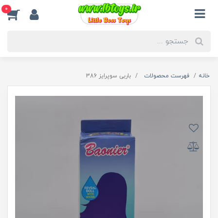
0
خانه
فهرست محصولات
باربی سوپرایز 386