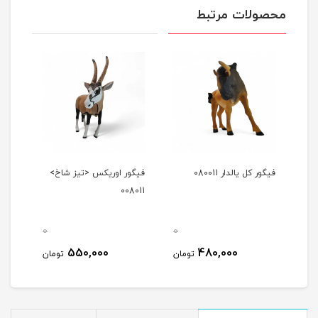
محصولات مرتبط
فیگور کل یالدار 080011
فیگور اوریکس <تیز شاخ>
فیگو
4079
008011
0
0
0
550,000
480,000
مان
تومان
تومان