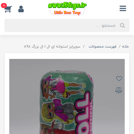
0
خانه
فهرست محصولات
سوپرایز استوانه ای ال ا ال بزرگ 898