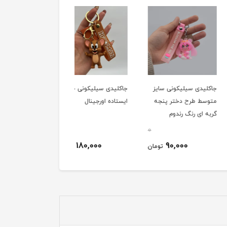
دی سیلیکونی سایز
جاکلیدی سیلیکونی جری
جاکلیدی سیلیکونی (سوپ
 طرح دختر پنجه
ایستاده اورجینال
ماریو) کلاه قرمزی فانتزی
ی رنگ رندوم
اورجینال
0
0
170,000
180,000
90,000
تومان
تومان
توم