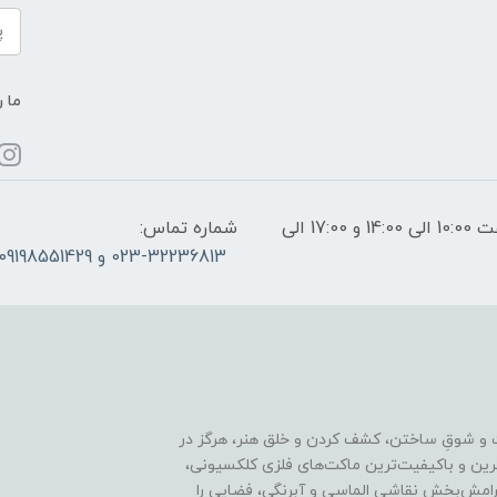
ما ر
ساعات پاسخگویی: فقط روزهای غیر تعطیل از ساعت 10:00 الی 14:00 و 17:00 الی
شماره تماس:
023-32236813 و 09198551429
 و شوقِ ساختن، کشف کردن و خلق هنر، هرگز در
ترین و باکیفیت‌ترین ماکت‌های فلزی کلکسیونی،
رامش‌بخش نقاشی الماسی و آبرنگی، فضایی را