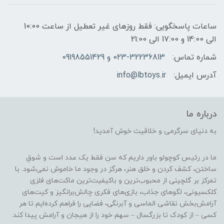
ساعات پاسخگویی: فقط روزهای غیر تعطیل از ساعت 10:00
الی 14:00 و 17:00 الی 21:00
شماره تماس:
023-32236813 و 09198551429
آدرس ایمیل:
info@lbtoys.ir
درباره ما
به دنیای سرگرمی و خلاقیت خوش آمدید!
ما در رئیس کوچولو باور داریم که سن فقط یک عدد است و شوقِ
ساختن، کشف کردن و خلق هنر، هرگز در وجود ما خاموش نمی‌شود. با
تمرکز بر گلچینی از محبوب‌ترین و باکیفیت‌ترین ماکت‌های فلزی
کلکسیونی، لگوهای جذاب، بازی‌های فکری چالش‌برانگیز و کیت‌های
آرامش‌بخش نقاشی الماسی و آبرنگی، فضایی را فراهم کرده‌ایم تا هر
کسی – از کودک تا بزرگسال – سهم خود را از هیجان و آرامش پیدا کند.