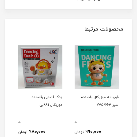
محصولات مرتبط
قورباغه موزیکال رقصنده
اردک فضایی رقصنده
سبز 735/663
موزیکال 681بی
0
0
0
980,000
990,000
مان
تومان
تومان