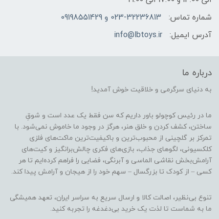
شماره تماس:
023-32236813 و 09198551429
آدرس ایمیل:
info@lbtoys.ir
درباره ما
به دنیای سرگرمی و خلاقیت خوش آمدید!
ما در رئیس کوچولو باور داریم که سن فقط یک عدد است و شوقِ
ساختن، کشف کردن و خلق هنر، هرگز در وجود ما خاموش نمی‌شود. با
تمرکز بر گلچینی از محبوب‌ترین و باکیفیت‌ترین ماکت‌های فلزی
کلکسیونی، لگوهای جذاب، بازی‌های فکری چالش‌برانگیز و کیت‌های
آرامش‌بخش نقاشی الماسی و آبرنگی، فضایی را فراهم کرده‌ایم تا هر
کسی – از کودک تا بزرگسال – سهم خود را از هیجان و آرامش پیدا کند.
تنوع بی‌نظیر، اصالت کالا و ارسال سریع به سراسر ایران، تعهد همیشگی
ما به شماست تا لذت یک خرید بی‌دغدغه را تجربه کنید.