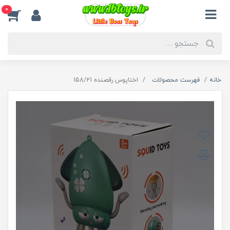
0
خانه
فهرست محصولات
اختاپوس رقصنده 158/21