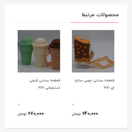
محصولات مرتبط
قمقمه بستنی چوبی ستاره
قمقمه بستنی قیفی
ای 6161
استخوانی 6161
0
0
0
670,000
640,000
مان
تومان
تومان