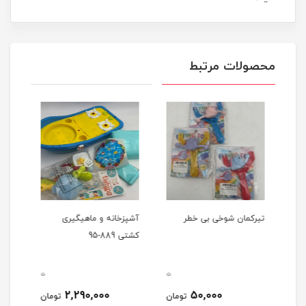
محصولات مرتبط
 شمعی جادویی 36 رنگ
تیرکمان شوخی بی خطر
آشپزخانه و ماهیگیری
ست ا
کشتی 889-95
0
0
0
2,290,000
50,000
مان
تومان
تومان