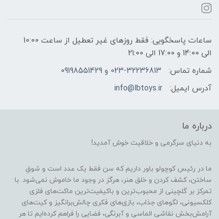
ساعات پاسخگویی: فقط روزهای غیر تعطیل از ساعت 10:00
الی 14:00 و 17:00 الی 21:00
شماره تماس:
023-32236813 و 09198551429
آدرس ایمیل:
info@lbtoys.ir
درباره ما
به دنیای سرگرمی و خلاقیت خوش آمدید!
ما در رئیس کوچولو باور داریم که سن فقط یک عدد است و شوقِ
ساختن، کشف کردن و خلق هنر، هرگز در وجود ما خاموش نمی‌شود. با
تمرکز بر گلچینی از محبوب‌ترین و باکیفیت‌ترین ماکت‌های فلزی
کلکسیونی، لگوهای جذاب، بازی‌های فکری چالش‌برانگیز و کیت‌های
آرامش‌بخش نقاشی الماسی و آبرنگی، فضایی را فراهم کرده‌ایم تا هر