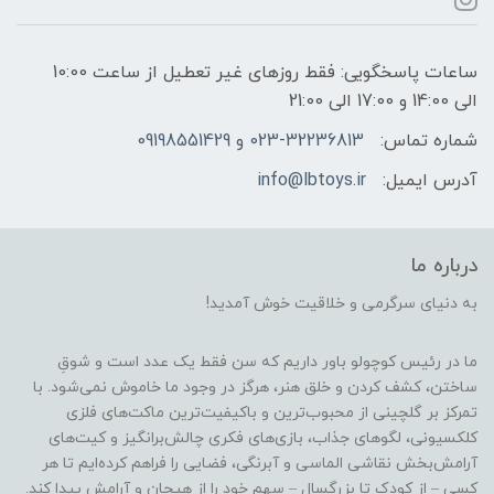
ساعات پاسخگویی: فقط روزهای غیر تعطیل از ساعت 10:00
الی 14:00 و 17:00 الی 21:00
شماره تماس:
023-32236813 و 09198551429
آدرس ایمیل:
info@lbtoys.ir
درباره ما
به دنیای سرگرمی و خلاقیت خوش آمدید!
ما در رئیس کوچولو باور داریم که سن فقط یک عدد است و شوقِ
ساختن، کشف کردن و خلق هنر، هرگز در وجود ما خاموش نمی‌شود. با
تمرکز بر گلچینی از محبوب‌ترین و باکیفیت‌ترین ماکت‌های فلزی
کلکسیونی، لگوهای جذاب، بازی‌های فکری چالش‌برانگیز و کیت‌های
آرامش‌بخش نقاشی الماسی و آبرنگی، فضایی را فراهم کرده‌ایم تا هر
کسی – از کودک تا بزرگسال – سهم خود را از هیجان و آرامش پیدا کند.