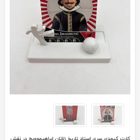
کارت کیمدی سری استاد تاریخ زلاتان ابراهیموویچ در نقش