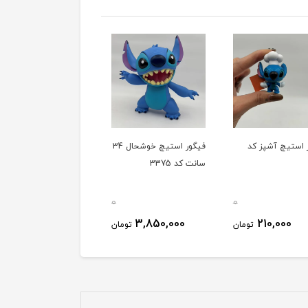
 استیچ آشپز کد
فیگور استیچ خوشحال 34
سانت کد 3375
0
0
3,850,000
210,000
تومان
تومان