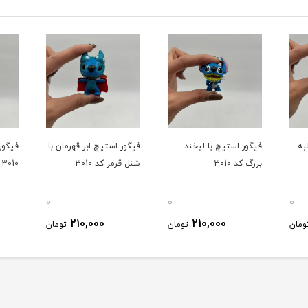
به
فیگور استیچ با لبخند
فیگور استیچ ابر قهرمان با
فیگور
بزرگ کد 3010
شنل قرمز کد 3010
3010
0
0
0
210,000
210,000
ومان
تومان
تومان