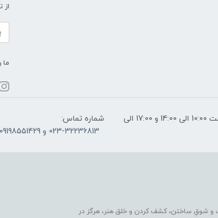
از 
ما ر
ساعات پاسخگویی: فقط روزهای غیر تعطیل از ساعت 10:00 الی 14:00 و 17:00 الی
شماره تماس:
023-32236813 و 09198551429
 و شوقِ ساختن، کشف کردن و خلق هنر، هرگز در