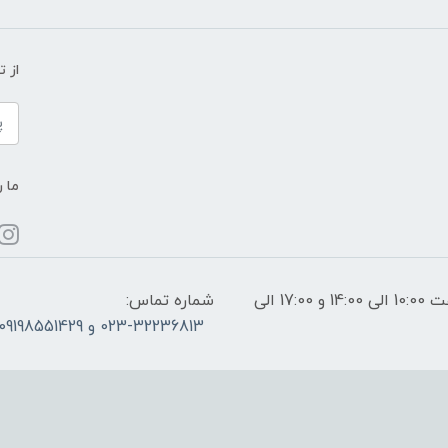
از 
ما ر
ساعات پاسخگویی: فقط روزهای غیر تعطیل از ساعت 10:00 الی 14:00 و 17:00 الی
شماره تماس:
023-32236813 و 09198551429