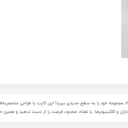
با کارت کیمدی سری ترنسفر خامس رودریگز 2026، مجموعه خود را به سطح جدیدی ببرید! این کارت با طرا
اران و کلکسیونرها. با تعداد محدود، فرصت را از دست ندهید و همین حا