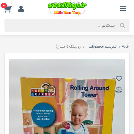
0
خانه
فهرست محصولات
رولینگ (احسان)