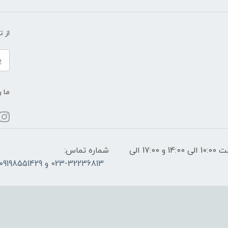
از 
ما ر
ساعات پاسخگویی: فقط روزهای غیر تعطیل از ساعت 10:00 الی 14:00 و 17:00 الی
شماره تماس:
023-32236813 و 09198551429