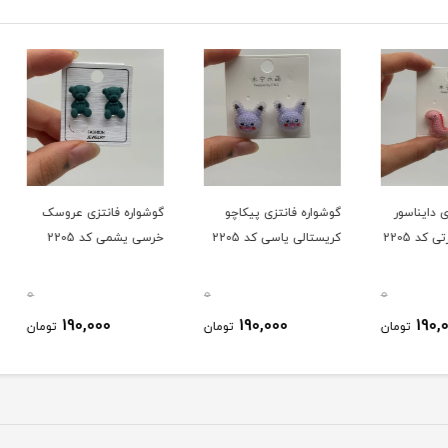
ور
گوشواره فانتزی پیکاچو
گوشواره فانتزی عروسک
گوشوار
کریستالی یاسی کد 2205
خرسی یشمی کد 2205
مل) مخم
0
0
0
190,000
190,000
ومان
تومان
تومان