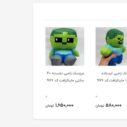
 زامبی ایستاده
عروسک زامبی نشسته 40
عروسک طوطی سایز 1
سانتی ماینکرافت کد 9126
ماینکرافت کد 9126
0
0
580,000
1,650,000
580,000
تومان
تومان
توم