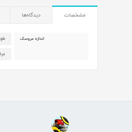
مشخصات
دیدگاه‌ها
طول : 26
اندازه عروسک
عرض: 15س