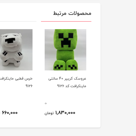
محصولات مرتبط
سک روباه ماینکرافت
عروسک کریپر 40 سانتی
خرس قطبی ماینکرافت
ماینکرافت کد 9126
9126
0
0
660,000
1,830,000
760,000
تومان
تومان
ت