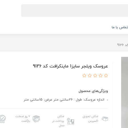
ماس با ما
عروسک ویلجر سایز1 ماینکرافت کد 9126
ویژگی‌های محصول
اندازه عروسک: طول : 26سانتی متر عرض: 15سانتی متر
امکان تحویل
امکان
۷ روز ضمانت
اکسپرس
پرداخت در
بازگشت
محل