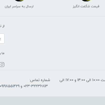
قیمت شگفت انگیز
ارسال به سراسر ایران
از 
ما ر
ساعات پاسخگویی: فقط روزهای غیر تعطیل از ساعت 10:00 الی 14:00 و 17:00 الی
شماره تماس:
023-32236813 و 09198551429