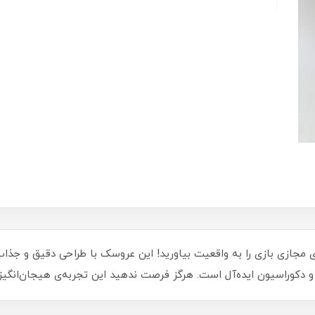
 ویلجر سایز 1 ماینکرافت کد 9126، دنیای مجازی بازی را به واقعیت بیاورید! این عروسک با طر
 دکوراسیون ایده‌آل است. هرگز فرصت ندهید این تجربه‌ی هیجان‌انگیز 