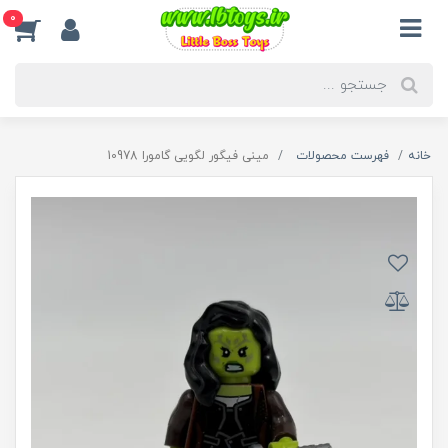
0
خانه
فهرست محصولات
مینی فیگور لگویی گامورا 10978