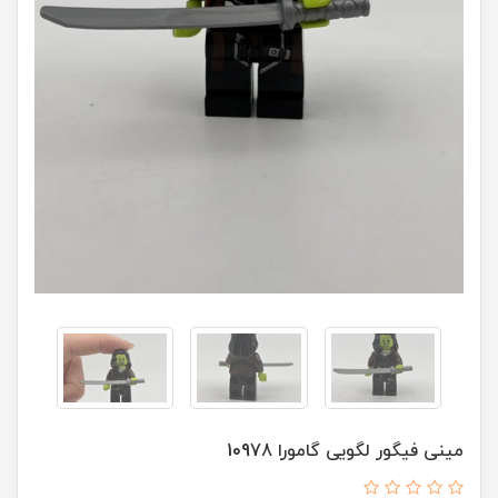
مینی فیگور لگویی گامورا 10978