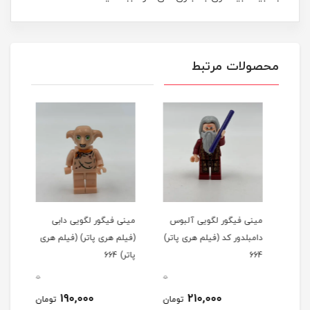
محصولات مرتبط
مینی فیگور لگویی آلبوس
مینی فیگور لگویی دابی
مینی
دامبلدور کد (فیلم هری پاتر)
(فیلم هری پاتر) (فیلم هری
ویزل
664
پاتر) 664
(فیلم
0
0
0
190,000
210,000
مان
تومان
تومان