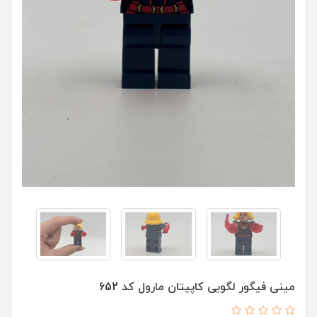
مینی فیگور لگویی کاپیتان مارول کد 652