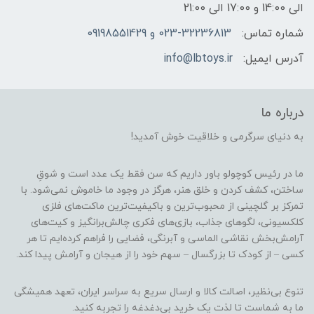
الی 14:00 و 17:00 الی 21:00
شماره تماس:
023-32236813 و 09198551429
آدرس ایمیل:
info@lbtoys.ir
درباره ما
به دنیای سرگرمی و خلاقیت خوش آمدید!
ما در رئیس کوچولو باور داریم که سن فقط یک عدد است و شوقِ
ساختن، کشف کردن و خلق هنر، هرگز در وجود ما خاموش نمی‌شود. با
تمرکز بر گلچینی از محبوب‌ترین و باکیفیت‌ترین ماکت‌های فلزی
کلکسیونی، لگوهای جذاب، بازی‌های فکری چالش‌برانگیز و کیت‌های
آرامش‌بخش نقاشی الماسی و آبرنگی، فضایی را فراهم کرده‌ایم تا هر
کسی – از کودک تا بزرگسال – سهم خود را از هیجان و آرامش پیدا کند.
تنوع بی‌نظیر، اصالت کالا و ارسال سریع به سراسر ایران، تعهد همیشگی
ما به شماست تا لذت یک خرید بی‌دغدغه را تجربه کنید.