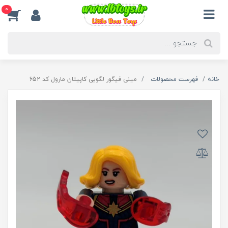
0
خانه
فهرست محصولات
مینی فیگور لگویی کاپیتان مارول کد 652