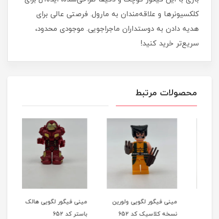
کلکسیونرها و علاقه‌مندان به مارول. فرصتی عالی برای
هدیه دادن به دوستداران ماجراجویی. موجودی محدود،
سریع‌تر خرید کنید!
محصولات مرتبط
مینی فیگور لگویی ولورین
مینی فیگور لگویی هالک
مینی
نسخه کلاسیک کد 652
باستر کد 652
عنکب