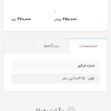
652
0
0
0
270,000
250,000
مان
تومان
تومان
مشخصات
دیدگاه‌ها
اندازه فیگور
طول : 4/5سانتی متر
برگشت به بالا