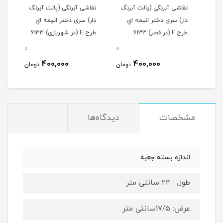
گ
نقاشی آبرنگی (پالت آبرنگ
نقاشی آبرنگی (پالت آبرنگ
نقاش
دار) سری دختر انیمه اي
دار) سری دختر انیمه اي
دار)
طرح F (در قصر) 6133
طرح E (در شهربازی) 6133
طرح D (لباس سبز) 
0
0
0
400,000
400,000
مان
تومان
تومان
مشخصات
دیدگاه‌ها
اندازه بسته جعبه
طول : 24 سانتی متر
عرض: 17/5سانتی متر