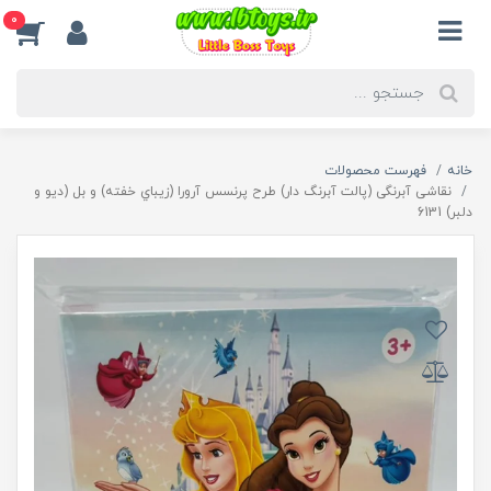
0
خانه
فهرست محصولات
نقاشی آبرنگی (پالت آبرنگ دار) طرح پرنسس آرورا (زیباي خفته) و بل (دیو و
دلبر) 6131