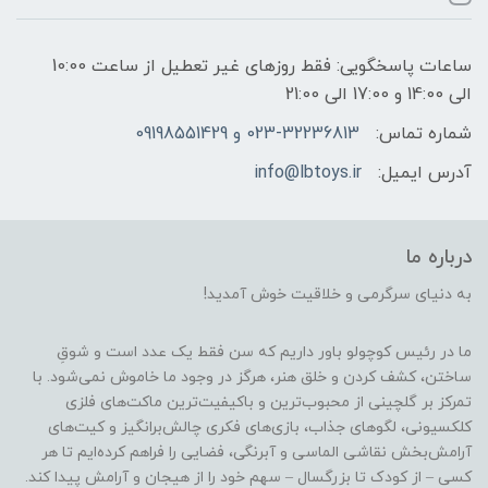
ساعات پاسخگویی: فقط روزهای غیر تعطیل از ساعت 10:00
الی 14:00 و 17:00 الی 21:00
شماره تماس:
023-32236813 و 09198551429
آدرس ایمیل:
info@lbtoys.ir
درباره ما
به دنیای سرگرمی و خلاقیت خوش آمدید!
ما در رئیس کوچولو باور داریم که سن فقط یک عدد است و شوقِ
ساختن، کشف کردن و خلق هنر، هرگز در وجود ما خاموش نمی‌شود. با
تمرکز بر گلچینی از محبوب‌ترین و باکیفیت‌ترین ماکت‌های فلزی
کلکسیونی، لگوهای جذاب، بازی‌های فکری چالش‌برانگیز و کیت‌های
آرامش‌بخش نقاشی الماسی و آبرنگی، فضایی را فراهم کرده‌ایم تا هر
کسی – از کودک تا بزرگسال – سهم خود را از هیجان و آرامش پیدا کند.