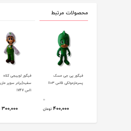
محصولات مرتبط
ور پی جی مسک دختر
فیگور پی جی مسک
فیگور لوییجی کلاه
1س 1103
پسرمارمولکی 15س 1103
سفید(برادر سوپر ماریو
11س 1747
0
0
300,000
400,000
400,000
تومان
تومان
ت