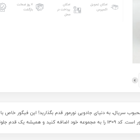
امکان تحویل
امکان
۷ روز ضمانت
اکسپرس
پرداخت در
بازگشت
محل
حبوب سریال، به دنیای جادویی نورمور قدم بگذارید! این فیگور خاص ب
یشه یک قدم جلوتر باشید!