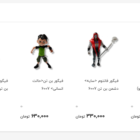
فیگور فانتوم <سایه>
فیگور بن تن<حالت
فیگور
)
دشمن بن تن 6007
انسانی> 6007
بن تن 007
0
0
0
630,000
330,000
ومان
تومان
تومان