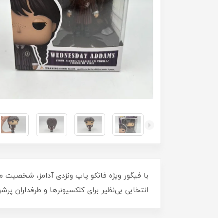
با فيگور ویژه فانکو پاپ ونزدی آدامز، شخصیت م
انتخابی بی‌نظیر برای کلکسیونرها و طرفداران پرشور است. کد 1309 را به مجموعه خود اضافه کنید و هم