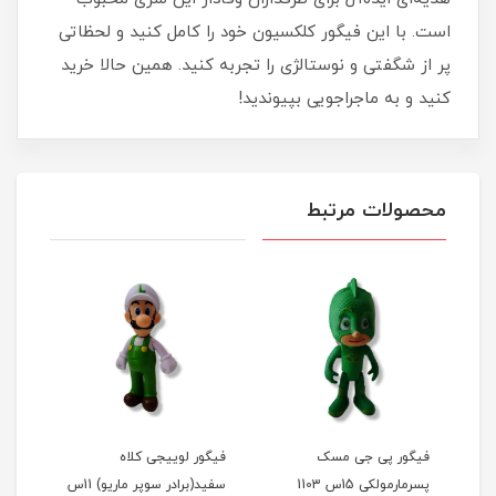
است. با این فیگور کلکسیون خود را کامل کنید و لحظاتی
پر از شگفتی و نوستالژی را تجربه کنید. همین حالا خرید
کنید و به ماجراجویی بپیوندید!
محصولات مرتبط
ر
فیگور پی جی مسک
فیگور لوییجی کلاه
فیگو
پسرمارمولکی 15س 1103
سفید(برادر سوپر ماریو) 11س
دشمن 