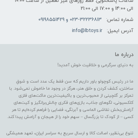
ساعات پاسخگویی: فقط روزهای غیر تعطیل از ساعت 10:00
الی 14:00 و 17:00 الی 21:00
شماره تماس:
023-32236813 و 09198551429
آدرس ایمیل:
info@lbtoys.ir
درباره ما
به دنیای سرگرمی و خلاقیت خوش آمدید!
ما در رئیس کوچولو باور داریم که سن فقط یک عدد است و شوقِ
ساختن، کشف کردن و خلق هنر، هرگز در وجود ما خاموش نمی‌شود. با
تمرکز بر گلچینی از محبوب‌ترین و باکیفیت‌ترین ماکت‌های فلزی
کلکسیونی، لگوهای جذاب، بازی‌های فکری چالش‌برانگیز و کیت‌های
آرامش‌بخش نقاشی الماسی و آبرنگی، فضایی را فراهم کرده‌ایم تا هر
کسی – از کودک تا بزرگسال – سهم خود را از هیجان و آرامش پیدا کند.
تنوع بی‌نظیر، اصالت کالا و ارسال سریع به سراسر ایران، تعهد همیشگی