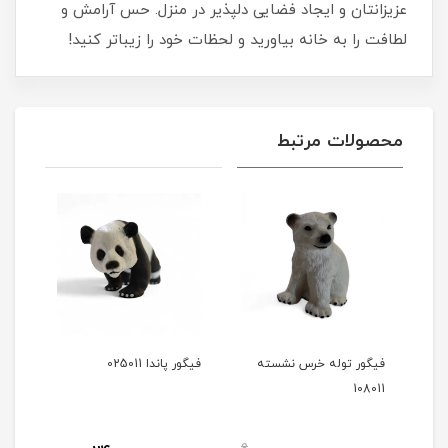
عزیزانتان و ایجاد فضایی دلپذیر در منزل. حس آرامش و
لطافت را به خانه بیاورید و لحظات خود را زیباتر کنید!
محصولات مرتبط
فیگور توله خرس نشسته
فیگور پاندا 025011
فیگور 
108011
0
0