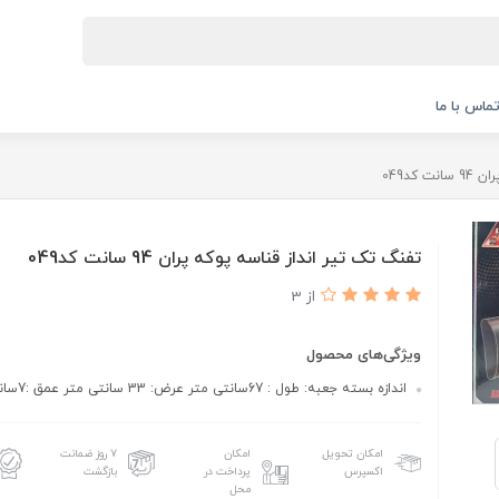
ماس با ما
کد049
تفنگ تک تیر انداز قناسه پوکه پران 94 سانت کد049
از 3
ویژگی‌های محصول
اندازه بسته جعبه: طول : 67سانتی متر عرض: 33 سانتی متر عمق :7سانتی متر
امکان تحویل
امکان
۷ روز ضمانت
اکسپرس
پرداخت در
بازگشت
محل