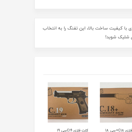
ید. طراحی حرفه‌ای با کیفیت ساخت بالا، این تفنگ را به انتخاب
کلت فلزی C18+سی 18
کلت فلزی C19سی 19
تیر ساچمه ابری 150عددی