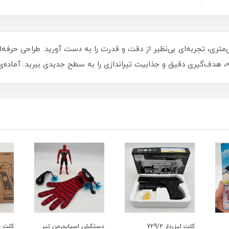
تک تیر انداز قناسه پوکه پران 94 سانتی‌متری، تجربه‌ای بی‌نظیر از دقت و قدرت را به دست آور
کلت لیزردار 729/2
دستکش اسپایدرمن تیر