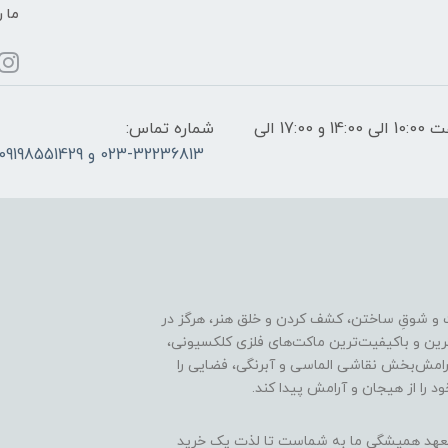
ما ر
ساعات پاسخگویی: فقط روزهای غیر تعطیل از ساعت 10:00 الی 14:00 و 17:00 الی
شماره تماس:
023-32236813 و 09198551429
 و شوقِ ساختن، کشف کردن و خلق هنر، هرگز در
ترین و باکیفیت‌ترین ماکت‌های فلزی کلکسیونی،
رامش‌بخش نقاشی الماسی و آبرنگی، فضایی را
د را از هیجان و آرامش پیدا کند.
ن، تعهد همیشگی ما به شماست تا لذت یک خرید