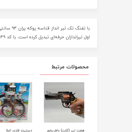
با تفنگ 
اول تیراندازان حرفه‌ای تبدیل کرده است. با کد 049، هدف‌گیری دقیق و جذابیت تیراندازی را به سطح جدیدی ببرید. آماده‌ی شلیک شوید!
محصولات مرتبط
گ تیر ابری دستبدی
هفت تیر (کلت) باطریخور
دستبند فلزی اعلا