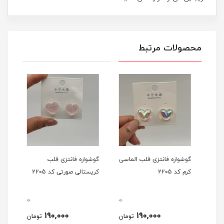
محصولات مرتبط
گوشواره فانتزی قلب الماسی
گوشواره فانتزی قلب
گوشو
کرم کد 2205
کریستالی صورتی کد 2205
کریست
0
0
0
190,000
190,000
مان
تومان
تومان