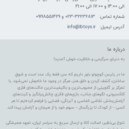
الی 14:00 و 17:00 الی 21:00
شماره تماس:
023-32236813 و 09198551429
آدرس ایمیل:
info@lbtoys.ir
درباره ما
به دنیای سرگرمی و خلاقیت خوش آمدید!
ما در رئیس کوچولو باور داریم که سن فقط یک عدد است و شوقِ
ساختن، کشف کردن و خلق هنر، هرگز در وجود ما خاموش نمی‌شود. با
تمرکز بر گلچینی از محبوب‌ترین و باکیفیت‌ترین ماکت‌های فلزی
کلکسیونی، لگوهای جذاب، بازی‌های فکری چالش‌برانگیز و کیت‌های
آرامش‌بخش نقاشی الماسی و آبرنگی، فضایی را فراهم کرده‌ایم تا هر
کسی – از کودک تا بزرگسال – سهم خود را از هیجان و آرامش پیدا کند.
تنوع بی‌نظیر، اصالت کالا و ارسال سریع به سراسر ایران، تعهد همیشگی