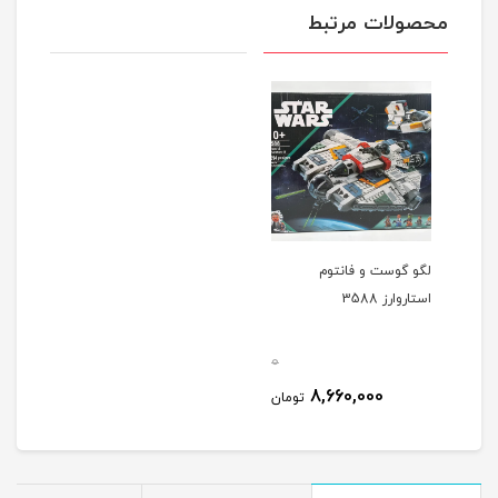
محصولات مرتبط
لگو گوست و فانتوم
استاروارز 3588
0
8,660,000
تومان