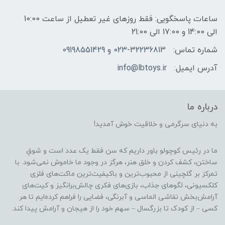
ساعات پاسخگویی: فقط روزهای غیر تعطیل از ساعت 10:00
الی 14:00 و 17:00 الی 21:00
شماره تماس:
023-32236813 و 09198551429
آدرس ایمیل:
info@lbtoys.ir
درباره ما
به دنیای سرگرمی و خلاقیت خوش آمدید!
ما در رئیس کوچولو باور داریم که سن فقط یک عدد است و شوقِ
ساختن، کشف کردن و خلق هنر، هرگز در وجود ما خاموش نمی‌شود. با
تمرکز بر گلچینی از محبوب‌ترین و باکیفیت‌ترین ماکت‌های فلزی
کلکسیونی، لگوهای جذاب، بازی‌های فکری چالش‌برانگیز و کیت‌های
آرامش‌بخش نقاشی الماسی و آبرنگی، فضایی را فراهم کرده‌ایم تا هر
کسی – از کودک تا بزرگسال – سهم خود را از هیجان و آرامش پیدا کند.