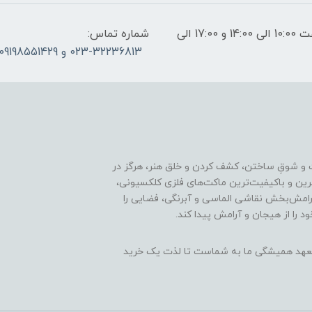
ساعات پاسخگویی: فقط روزهای غیر تعطیل از ساعت 10:00 الی 14:00 و 17:00 الی
شماره تماس:
023-32236813 و 09198551429
 و شوقِ ساختن، کشف کردن و خلق هنر، هرگز در
ترین و باکیفیت‌ترین ماکت‌های فلزی کلکسیونی،
رامش‌بخش نقاشی الماسی و آبرنگی، فضایی را
د را از هیجان و آرامش پیدا کند.
ن، تعهد همیشگی ما به شماست تا لذت یک خرید