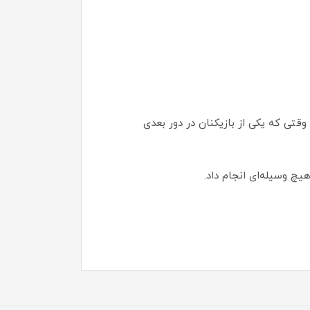
ن ۲: "مرغ" ← بازیکن ۳: "گاو" ← بازیکن ۴: "پلنگ" ← بازیکن ۱: "فیل" و ... تا وقتی که یکی از بازیکنان در دور بعدی
هیچ وسیله‌ای انجام داد.