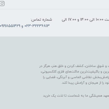
ساعات پاسخگویی: فقط روزهای غیر تعطیل از ساعت 10:00 الی 14:00 و 17:00 الی
شماره تماس:
023-32236813 و 09198551429
 و شوقِ ساختن، کشف کردن و خلق هنر، هرگز در
ترین و باکیفیت‌ترین ماکت‌های فلزی کلکسیونی،
رامش‌بخش نقاشی الماسی و آبرنگی، فضایی را
د را از هیجان و آرامش پیدا کند.
ن، تعهد همیشگی ما به شماست تا لذت یک خرید