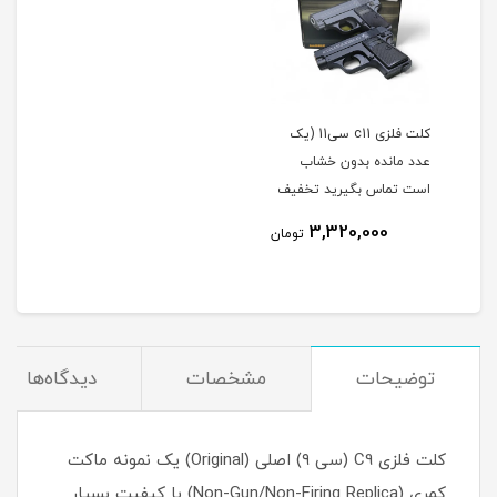
کلت فلزی c11 سی11 (یک
عدد مانده بدون خشاب
است تماس بگیرید تخفیف
عالی دارد)
3,320,000
تومان
توضیحات
مشخصات
دیدگاه‌ها
کلت فلزی C9 (سی ۹) اصلی (Original) یک نمونه ماکت
کمری (Non-Gun/Non-Firing Replica) با کیفیت بسیار