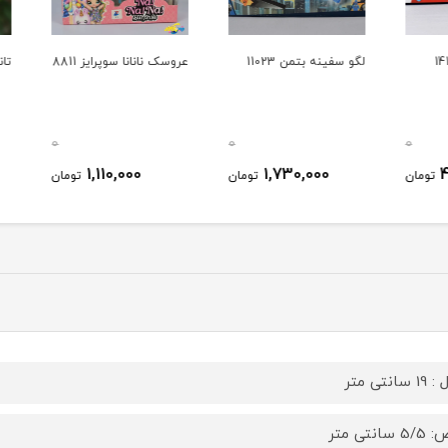
لگو سفینه بتمن 11023
عروسک نانانا سوپرایز 8811
تانک فلز
0
0
0
1,110,000
1,730,000
ومان
تومان
تومان
سانتی متر
سانتی متر