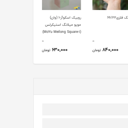
ی66/22
روبیک اسکوآر-1 (وان)
روبیک چرخ
مویو میلانگ استیکرلس
کای وای (Gear Cube)
(MoYu Meilong Square-1)
0
0
530,000
630,000
840,000
تومان
تومان
توم