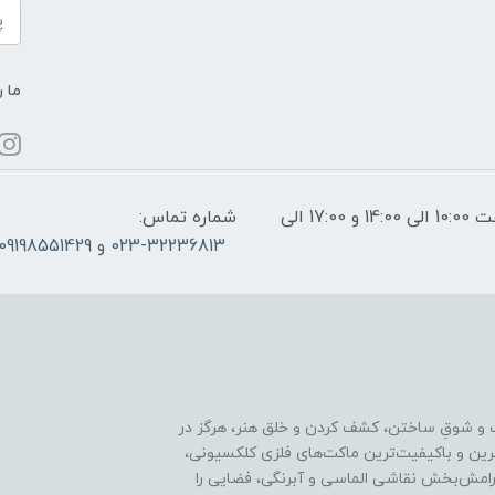
ما ر
ساعات پاسخگویی: فقط روزهای غیر تعطیل از ساعت 10:00 الی 14:00 و 17:00 الی
شماره تماس:
023-32236813 و 09198551429
 و شوقِ ساختن، کشف کردن و خلق هنر، هرگز در
ترین و باکیفیت‌ترین ماکت‌های فلزی کلکسیونی،
رامش‌بخش نقاشی الماسی و آبرنگی، فضایی را