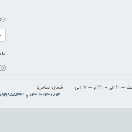
از 
ما ر
ساعات پاسخگویی: فقط روزهای غیر تعطیل از ساعت 10:00 الی 14:00 و 17:00 الی
شماره تماس:
023-32236813 و 09198551429