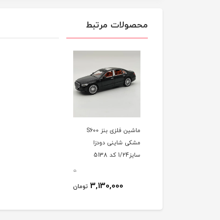
محصولات مرتبط
ماشین فلزی بنز S600
مشکی شاینی دودزا
سایز1/24 کد 5138
0
3,130,000
تومان