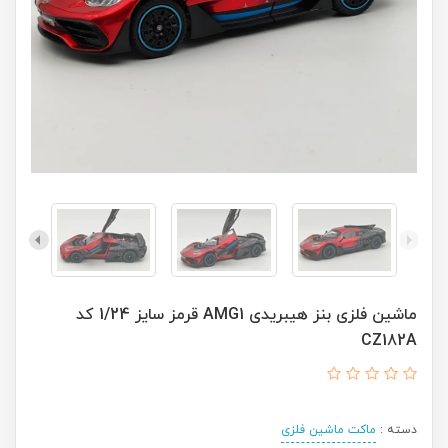
ماشین فلزی بنز هیبریدی AMG1 قرمز سایز 1/24 کد
CZ182A
دسته :
ماکت ماشین فلزی