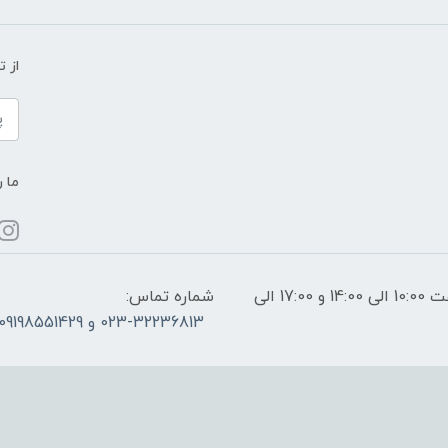
از 
ما ر
ساعات پاسخگویی: فقط روزهای غیر تعطیل از ساعت 10:00 الی 14:00 و 17:00 الی
شماره تماس:
023-32236813 و 09198551429