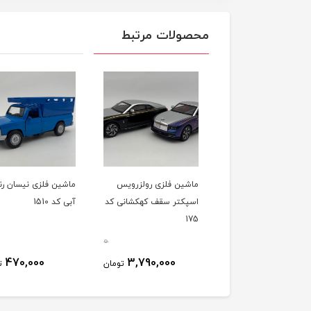
محصولات مرتبط
ین فلزی مرسدس بنز
ماشین فلزی رولزرویس
ماشین فلزی نیسان ر
SLR مک لارن سایز 1/24
اسپکتر سقف کهکشانی کد
آبی کد 1510
175
0
0
470,000
3,790,000
3,770,000
تومان
تومان
ت