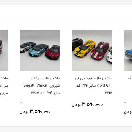
نگ
ماشین فلزی فورد جی تی
ماشین فلزی بوگاتی
ماکت 
(ford GT) سایز 1/24 کد
شیرون (Bugatti Chiron)
بنز اس
219A
سایز 1/24 کد 220A
مینی ف
1/24
0
0
3,590,000
تومان
3,590,000
ومان
تومان