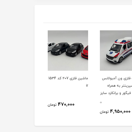
فلزی ون آمبولانس
ماشین فلزی 207 کد 1534
ماشین فلزی سمند کد
پرینتر به همراه
ir
1505
یگور و برانکارد سایز
0
470,000
470,000
تومان
توم
4,950,000
تومان