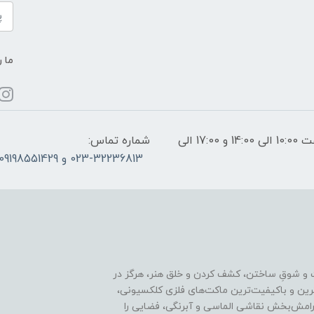
ما ر
ساعات پاسخگویی: فقط روزهای غیر تعطیل از ساعت 10:00 الی 14:00 و 17:00 الی
شماره تماس:
023-32236813 و 09198551429
 و شوقِ ساختن، کشف کردن و خلق هنر، هرگز در
ترین و باکیفیت‌ترین ماکت‌های فلزی کلکسیونی،
رامش‌بخش نقاشی الماسی و آبرنگی، فضایی را