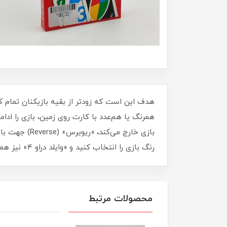
رنگ بازی را انتخاب کنید و «وایلد دراو ۴» نیز همین‌طور است اما نفر بعدی باید ۴ کارت بردارد. در نهایت، وقتی یک کارت دارید باید بگویید «اونو» تا جریمه نشوید.
محصولات مرتبط