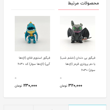
محصولات مرتبط
فیگور بی دندان (خشم شب)
فیگور استورم فلای (اژدها
با دم پروتزی قرمز (اژدها
آبی) (اژدها سوار) کد 6030
سوار) 6030
0
0
230,000
320,000
تومان
تومان